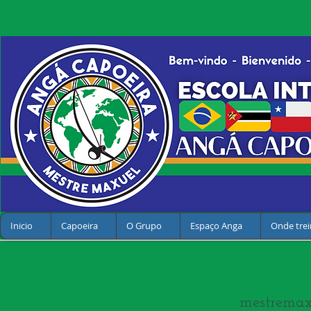
Inicio
Capoeira
O Grupo
Espaço Anga
Onde trei
mestrema