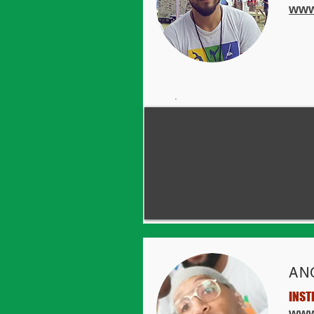
www
.
AN
INST
www