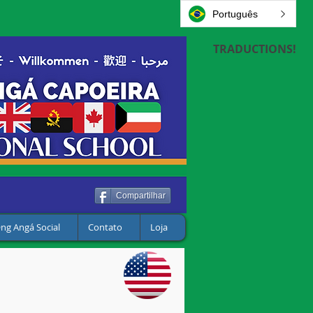
Português
TRADUCTIONS!
Compartilhar
ng Angá Social
Contato
Loja