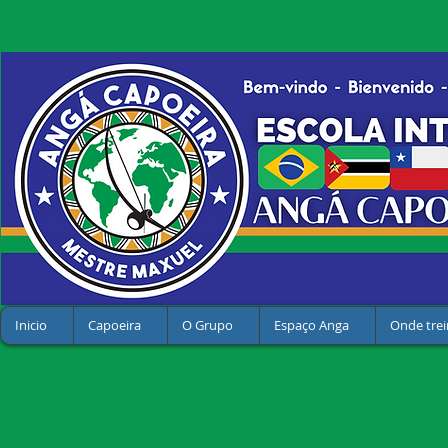
Inicio
Capoeira
O Grupo
Espaço Anga
Onde trei